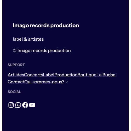
Imago records production
label & artistes
© Imago records production
SUPPORT
Artistes
Concerts
Label
Production
Boutique
La Ruche
Contact
Qui sommes-nous?
SOCIAL
Instagram
WhatsApp
Facebook
YouTube