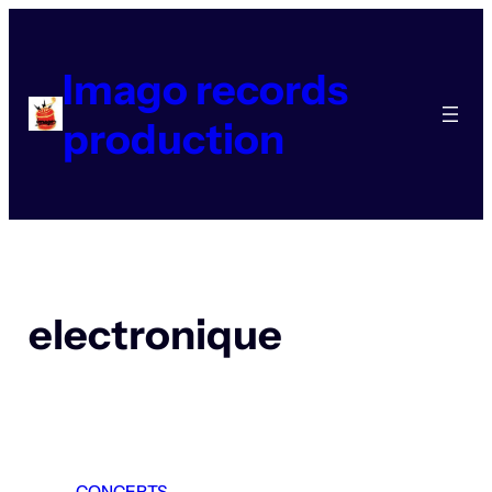
Aller
au
contenu
Imago records
production
electronique
CONCERTS