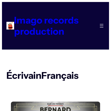
Aller
au
contenu
Imago records
production
ÉcrivainFrançais