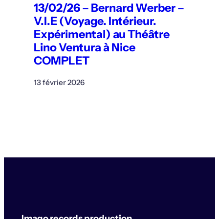
13/02/26 – Bernard Werber –
V.I.E (Voyage. Intérieur.
Expérimental) au Théâtre
Lino Ventura à Nice
COMPLET
13 février 2026
Imago records production