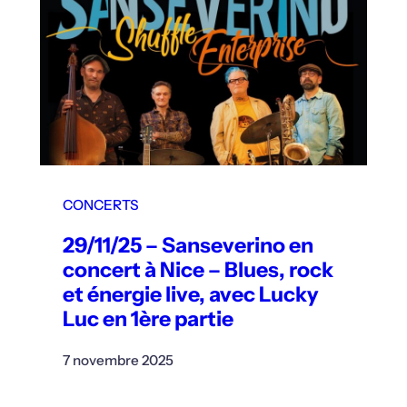
CONCERTS
29/11/25 – Sanseverino en
concert à Nice – Blues, rock
et énergie live, avec Lucky
Luc en 1ère partie
7 novembre 2025