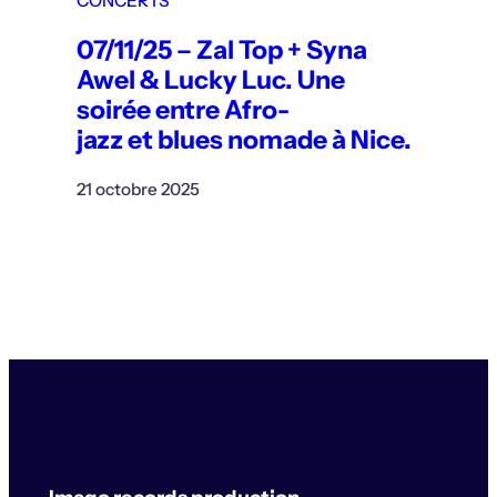
CONCERTS
07/11/25 – Zal Top + Syna
Awel & Lucky Luc. Une
soirée entre Afro-
jazz et blues nomade à Nice.
21 octobre 2025