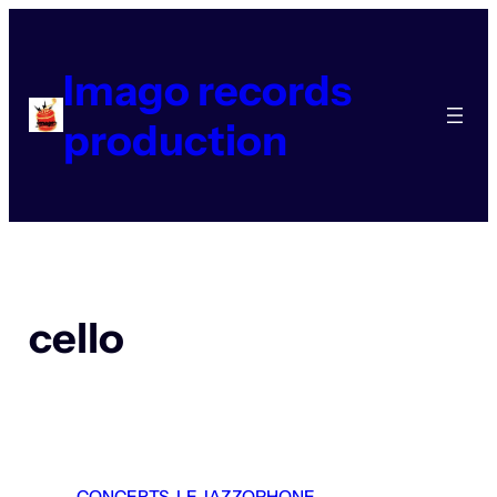
Aller
au
contenu
Imago records
production
cello
CONCERTS
, 
LE JAZZOPHONE