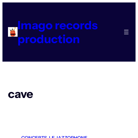
Aller
au
contenu
Imago records
production
cave
CONCERTS
, 
LE JAZZOPHONE