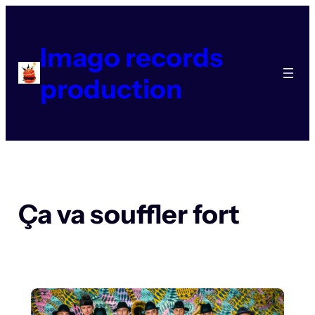
Aller
au
contenu
Imago records
production
Ça va souffler fort