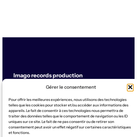
Imago records production
Gérer le consentement
label & artistes
Pour offrir les meilleures expériences, nous utilisons des technologies
© Imago records production
telles que les cookies pour stocker et/ou accéder aux informations des
appareils. Le fait de consentir à ces technologies nous permettra de
traiter des données telles que le comportement de navigation ou les ID
SUPPORT
uniques sur ce site. Le fait de ne pas consentir ou de retirer son
Artistes
Concerts
Label
Production
Boutique
La Ruche
consentement peut avoir un effet négatif sur certaines caractéristiques
et fonctions.
Contact
Qui sommes-nous?