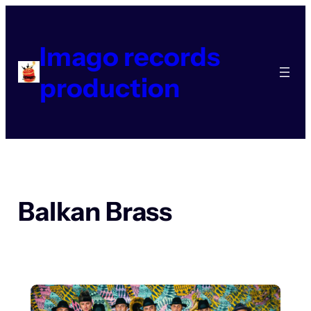
Aller
au
contenu
Imago records
production
Balkan Brass