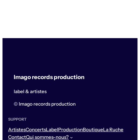
Imago records production
label & artistes
© Imago records production
SUPPORT
Artistes
Concerts
Label
Production
Boutique
La Ruche
Contact
Qui sommes-nous?