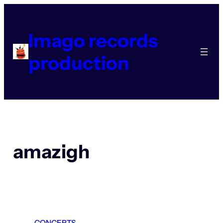
Aller
au
contenu
Imago records
production
amazigh
CONCERTS