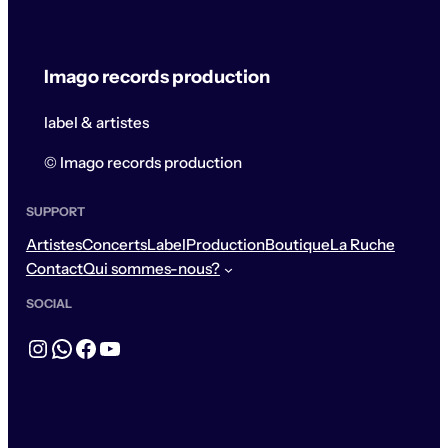
Imago records production
label & artistes
© Imago records production
SUPPORT
Artistes
Concerts
Label
Production
Boutique
La Ruche
Contact
Qui sommes-nous?
SOCIAL
Instagram
WhatsApp
Facebook
YouTube