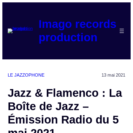
Aller
au
contenu
Imago records
production
LE JAZZOPHONE
13 mai 2021
Jazz & Flamenco : La
Boîte de Jazz –
Émission Radio du 5
mai 2021