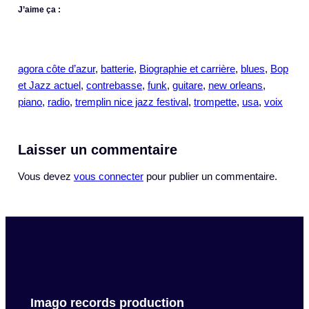
J’aime ça :
agora côte d’azur
, 
batterie
, 
Biographie et carrière
, 
blues
, 
Bop
et Jazz actuel
, 
contrebasse
, 
funk
, 
guitare
, 
new orleans
, 
piano
, 
radio
, 
tremplin nice jazz festival
, 
trompette
, 
usa
, 
voix
Laisser un commentaire
Vous devez
vous connecter
pour publier un commentaire.
Imago records production