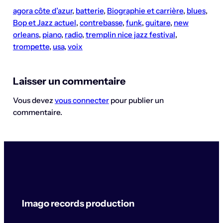
agora côte d’azur
, 
batterie
, 
Biographie et carrière
, 
blues
, 
Bop et Jazz actuel
, 
contrebasse
, 
funk
, 
guitare
, 
new
orleans
, 
piano
, 
radio
, 
tremplin nice jazz festival
, 
trompette
, 
usa
, 
voix
Laisser un commentaire
Vous devez
vous connecter
pour publier un
commentaire.
Imago records production