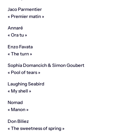
Jaco Parmentier
« Premier matin »
Annaré
« Ora tu »
Enzo Favata
« The turn »
Sophia Domancich & Simon Goubert
« Pool of tears »
Laughing Seabird
« My shell »
Nomad
« Manon »
Don Biliez
« The sweetness of spring »