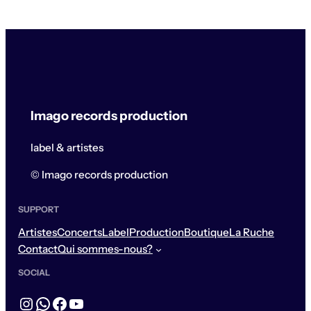
Imago records production
label & artistes
© Imago records production
SUPPORT
Artistes
Concerts
Label
Production
Boutique
La Ruche
Contact
Qui sommes-nous?
SOCIAL
Instagram
WhatsApp
Facebook
YouTube