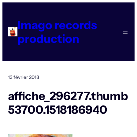
Aller
au
contenu
Imago records
production
13 février 2018
affiche_296277.thumb
53700.1518186940