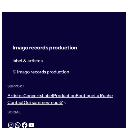
Imago records production
label & artistes
© Imago records production
SUPPORT
Artistes
Concerts
Label
Production
Boutique
La Ruche
Contact
Qui sommes-nous?
SOCIAL
Instagram
WhatsApp
Facebook
YouTube