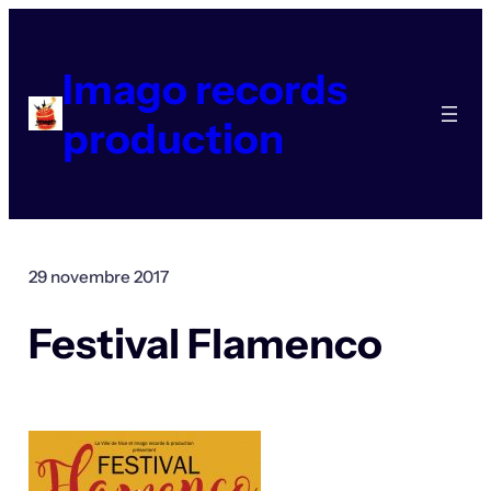
Aller
au
contenu
Imago records
production
29 novembre 2017
Festival Flamenco