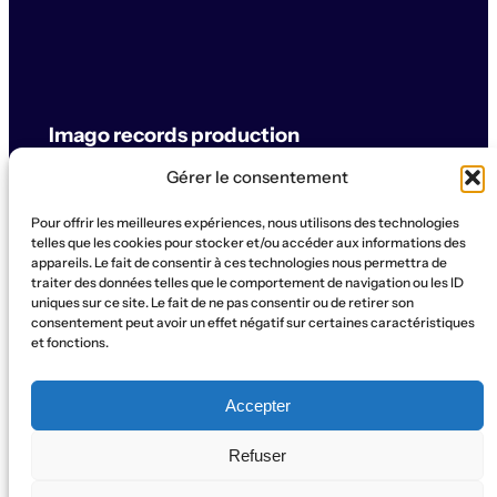
Imago records production
Gérer le consentement
label & artistes
Pour offrir les meilleures expériences, nous utilisons des technologies
© Imago records production
telles que les cookies pour stocker et/ou accéder aux informations des
appareils. Le fait de consentir à ces technologies nous permettra de
traiter des données telles que le comportement de navigation ou les ID
SUPPORT
uniques sur ce site. Le fait de ne pas consentir ou de retirer son
Artistes
Concerts
Label
Production
Boutique
La Ruche
consentement peut avoir un effet négatif sur certaines caractéristiques
et fonctions.
Contact
Qui sommes-nous?
SOCIAL
Accepter
Instagram
WhatsApp
Facebook
YouTube
Refuser