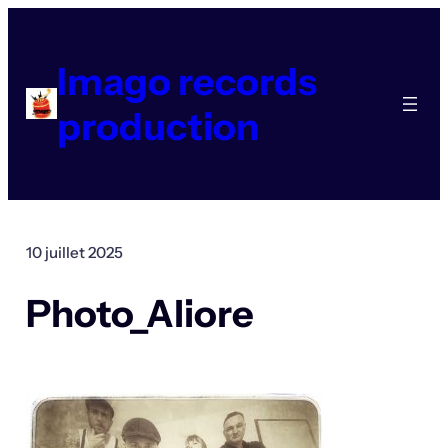
Aller
au
contenu
Imago records
production
10 juillet 2025
Photo_Aliore