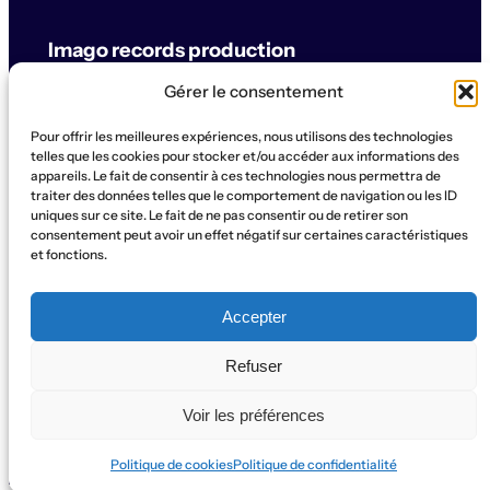
Imago records production
Gérer le consentement
label & artistes
Pour offrir les meilleures expériences, nous utilisons des technologies
© Imago records production
telles que les cookies pour stocker et/ou accéder aux informations des
appareils. Le fait de consentir à ces technologies nous permettra de
traiter des données telles que le comportement de navigation ou les ID
SUPPORT
uniques sur ce site. Le fait de ne pas consentir ou de retirer son
Artistes
Concerts
Label
Production
Boutique
La Ruche
consentement peut avoir un effet négatif sur certaines caractéristiques
et fonctions.
Contact
Qui sommes-nous?
SOCIAL
Accepter
Instagram
WhatsApp
Facebook
YouTube
Refuser
Voir les préférences
Politique de cookies
Politique de confidentialité