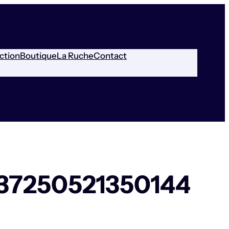
ction
Boutique
La Ruche
Contact
37250521350144