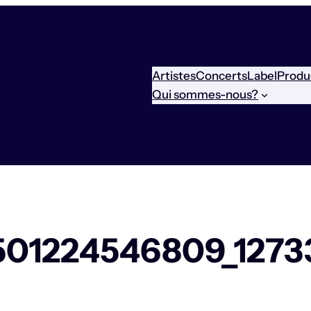
Artistes
Concerts
Label
Produ
Qui sommes-nous?
01224546809_1273