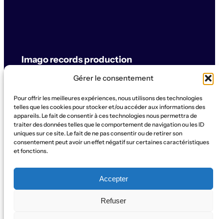
Imago records production
Gérer le consentement
label & artistes
Pour offrir les meilleures expériences, nous utilisons des technologies
© Imago records production
telles que les cookies pour stocker et/ou accéder aux informations des
appareils. Le fait de consentir à ces technologies nous permettra de
traiter des données telles que le comportement de navigation ou les ID
SUPPORT
uniques sur ce site. Le fait de ne pas consentir ou de retirer son
Artistes
Concerts
Label
Production
Boutique
La Ruche
consentement peut avoir un effet négatif sur certaines caractéristiques
et fonctions.
Contact
Qui sommes-nous?
SOCIAL
Accepter
Instagram
WhatsApp
Facebook
YouTube
Refuser