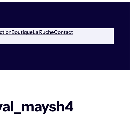
ction
Boutique
La Ruche
Contact
val_maysh4