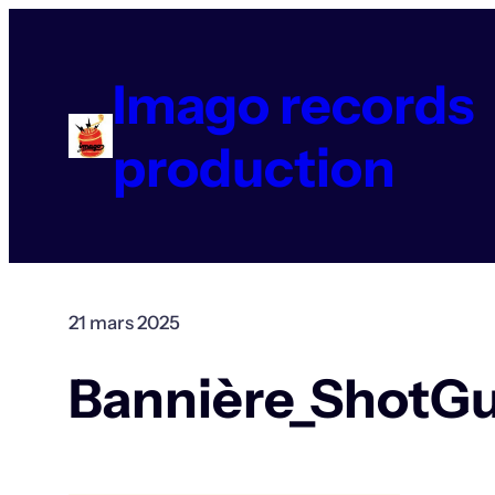
Aller
au
contenu
Imago records
production
21 mars 2025
Bannière_ShotGu