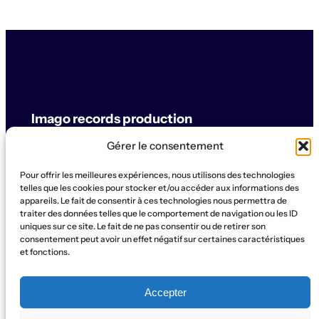
Imago records production
Gérer le consentement
label & artistes
Pour offrir les meilleures expériences, nous utilisons des technologies
© Imago records production
telles que les cookies pour stocker et/ou accéder aux informations des
appareils. Le fait de consentir à ces technologies nous permettra de
traiter des données telles que le comportement de navigation ou les ID
SUPPORT
uniques sur ce site. Le fait de ne pas consentir ou de retirer son
Artistes
Concerts
Label
Production
Boutique
La Ruche
consentement peut avoir un effet négatif sur certaines caractéristiques
et fonctions.
Contact
Qui sommes-nous?
SOCIAL
Accepter
Instagram
WhatsApp
Facebook
YouTube