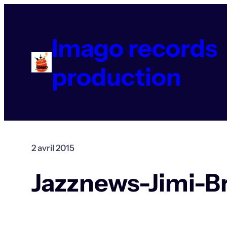
Aller
au
contenu
Imago records
production
2 avril 2015
Jazznews-Jimi-B