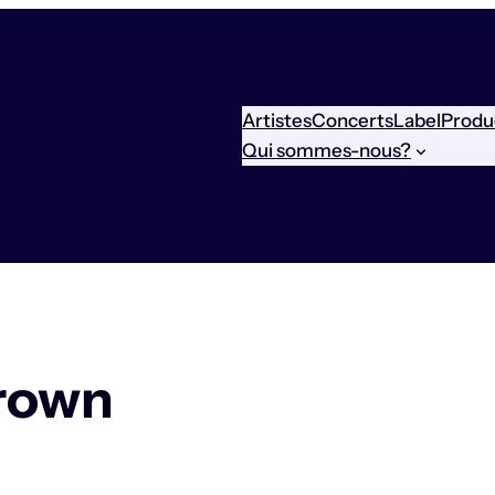
Artistes
Concerts
Label
Produ
Qui sommes-nous?
rown