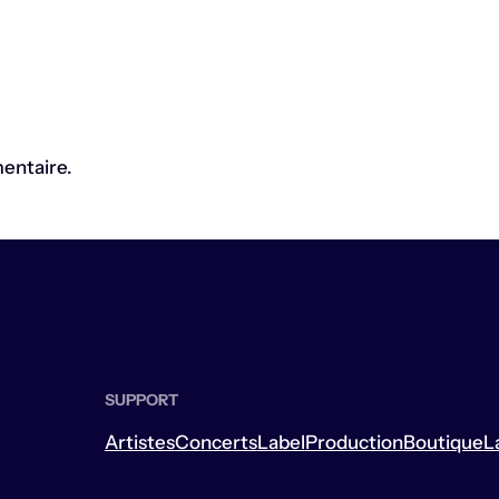
entaire.
SUPPORT
Artistes
Concerts
Label
Production
Boutique
L