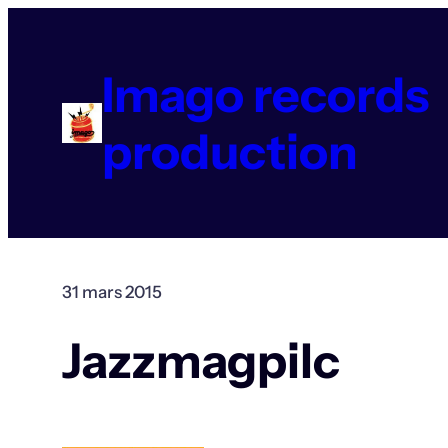
Aller
au
contenu
Imago records
production
31 mars 2015
Jazzmagpilc