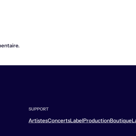
entaire.
SUPPORT
Artistes
Concerts
Label
Production
Boutique
L