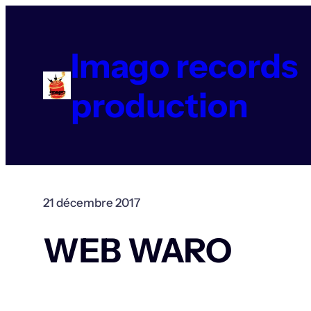
Aller
au
contenu
Imago records
production
21 décembre 2017
WEB WARO