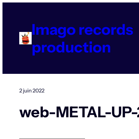
Aller
au
contenu
Imago records
production
2 juin 2022
web-METAL-UP-