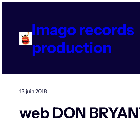
Aller
au
contenu
Imago records
production
13 juin 2018
web DON BRYAN