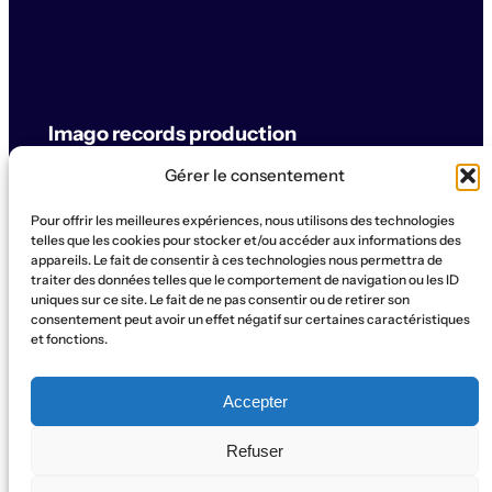
Imago records production
Gérer le consentement
label & artistes
Pour offrir les meilleures expériences, nous utilisons des technologies
© Imago records production
telles que les cookies pour stocker et/ou accéder aux informations des
appareils. Le fait de consentir à ces technologies nous permettra de
traiter des données telles que le comportement de navigation ou les ID
SUPPORT
uniques sur ce site. Le fait de ne pas consentir ou de retirer son
Artistes
Concerts
Label
Production
Boutique
La Ruche
consentement peut avoir un effet négatif sur certaines caractéristiques
et fonctions.
Contact
Qui sommes-nous?
SOCIAL
Accepter
Instagram
WhatsApp
Facebook
YouTube
Refuser