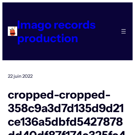
Aller
au
contenu
Imago records
production
22 juin 2022
cropped-cropped-
358c9a3d7d135d9d21
ce136a5dbfd5427878