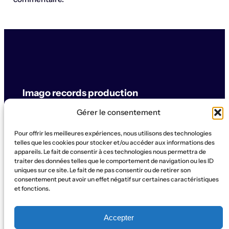
Imago records production
Gérer le consentement
label & artistes
Pour offrir les meilleures expériences, nous utilisons des technologies
© Imago records production
telles que les cookies pour stocker et/ou accéder aux informations des
appareils. Le fait de consentir à ces technologies nous permettra de
traiter des données telles que le comportement de navigation ou les ID
SUPPORT
uniques sur ce site. Le fait de ne pas consentir ou de retirer son
Artistes
Concerts
Label
Production
Boutique
La Ruche
consentement peut avoir un effet négatif sur certaines caractéristiques
et fonctions.
Contact
Qui sommes-nous?
SOCIAL
Accepter