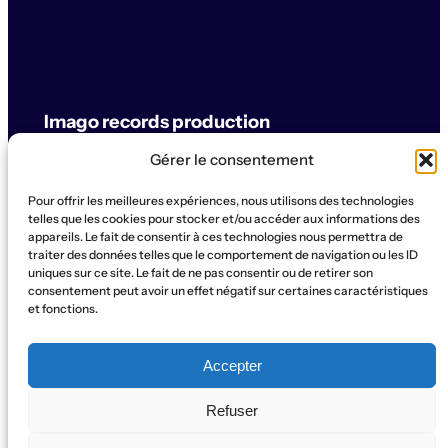
Imago records production
Gérer le consentement
label & artistes
Pour offrir les meilleures expériences, nous utilisons des technologies
© Imago records production
telles que les cookies pour stocker et/ou accéder aux informations des
appareils. Le fait de consentir à ces technologies nous permettra de
traiter des données telles que le comportement de navigation ou les ID
SUPPORT
uniques sur ce site. Le fait de ne pas consentir ou de retirer son
Artistes
Concerts
Label
Production
Boutique
La Ruche
consentement peut avoir un effet négatif sur certaines caractéristiques
et fonctions.
Contact
Qui sommes-nous?
SOCIAL
Accepter
Instagram
WhatsApp
Facebook
YouTube
Refuser