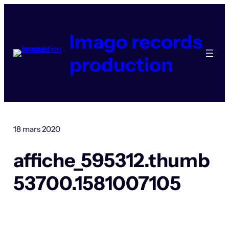
Aller
au
contenu
Imago records
production
18 mars 2020
affiche_595312.thumb
53700.1581007105