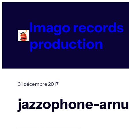
Aller
au
contenu
Imago records
production
31 décembre 2017
jazzophone-arnu