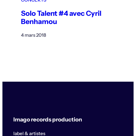
Solo Talent #4 avec Cyril
Benhamou
4 mars 2018
Imago records production
label & artistes