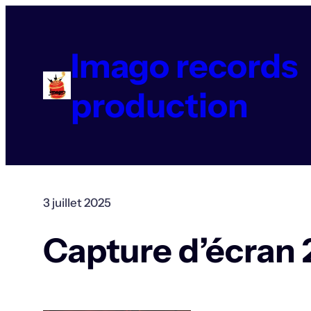
Aller
au
contenu
Imago records
production
3 juillet 2025
Capture d’écran