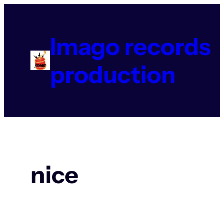
Aller
au
contenu
Imago records
production
nice