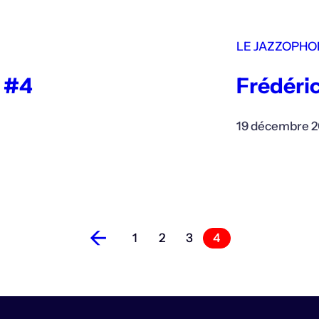
LE JAZZOPHO
e #4
Frédéric
19 décembre 2
←
1
2
3
4